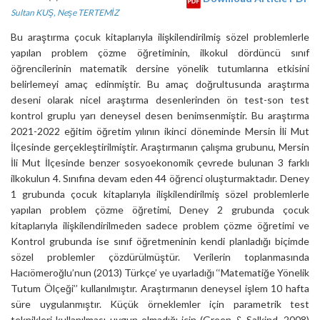
Sultan KUŞ
,
Neşe TERTEMİZ
Bu araştırma çocuk kitaplarıyla ilişkilendirilmiş sözel problemlerle
yapılan problem çözme öğretiminin, ilkokul dördüncü sınıf
öğrencilerinin matematik dersine yönelik tutumlarına etkisini
belirlemeyi amaç edinmiştir. Bu amaç doğrultusunda araştırma
deseni olarak nicel araştırma desenlerinden ön test-son test
kontrol gruplu yarı deneysel desen benimsenmiştir. Bu araştırma
2021-2022 eğitim öğretim yılının ikinci döneminde Mersin İli Mut
İlçesinde gerçekleştirilmiştir. Araştırmanın çalışma grubunu, Mersin
İli Mut İlçesinde benzer sosyoekonomik çevrede bulunan 3 farklı
ilkokulun 4. Sınıfına devam eden 44 öğrenci oluşturmaktadır. Deney
1 grubunda çocuk kitaplarıyla ilişkilendirilmiş sözel problemlerle
yapılan problem çözme öğretimi, Deney 2 grubunda çocuk
kitaplarıyla ilişkilendirilmeden sadece problem çözme öğretimi ve
Kontrol grubunda ise sınıf öğretmeninin kendi planladığı biçimde
sözel problemler çözdürülmüştür. Verilerin toplanmasında
Hacıömeroğlu’nun (2013) Türkçe’ ye uyarladığı ‘‘Matematiğe Yönelik
Tutum Ölçeği’’ kullanılmıştır. Araştırmanın deneysel işlem 10 hafta
süre uygulanmıştır. Küçük örneklemler için parametrik test
teknikleri kullanılması uygun olmadığı için (Green & Salkind, 2008)