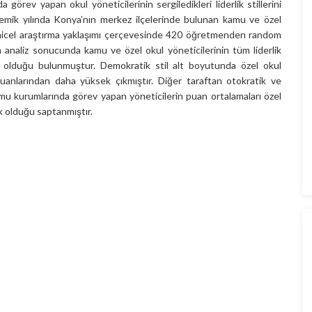
örev yapan okul yöneticilerinin sergiledikleri liderlik stillerini
demik yılında Konya’nın merkez ilçelerinde bulunan kamu ve özel
r nicel araştırma yaklaşımı çerçevesinde 420 öğretmenden random
lan analiz sonucunda kamu ve özel okul yöneticilerinin tüm liderlik
anın olduğu bulunmuştur. Demokratik stil alt boyutunda özel okul
 puanlarından daha yüksek çıkmıştır. Diğer taraftan otokratik ve
 kamu kurumlarında görev yapan yöneticilerin puan ortalamaları özel
k olduğu saptanmıştır.