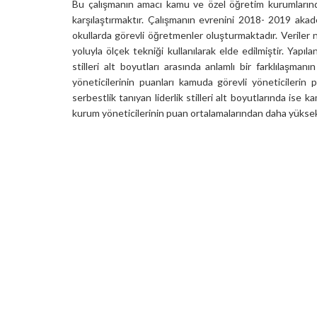
Bu çalışmanın amacı kamu ve özel öğretim kurumlarında g
karşılaştırmaktır. Çalışmanın evrenini 2018- 2019 aka
okullarda görevli öğretmenler oluşturmaktadır. Verile
yoluyla ölçek tekniği kullanılarak elde edilmiştir. Yapı
stilleri alt boyutları arasında anlamlı bir farklılaşm
yöneticilerinin puanları kamuda görevli yöneticilerin
serbestlik tanıyan liderlik stilleri alt boyutlarında ise
kurum yöneticilerinin puan ortalamalarından daha yükse