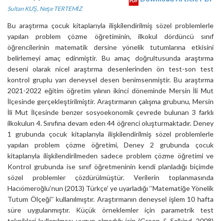
Sultan KUŞ
,
Neşe TERTEMİZ
Bu araştırma çocuk kitaplarıyla ilişkilendirilmiş sözel problemlerle
yapılan problem çözme öğretiminin, ilkokul dördüncü sınıf
öğrencilerinin matematik dersine yönelik tutumlarına etkisini
belirlemeyi amaç edinmiştir. Bu amaç doğrultusunda araştırma
deseni olarak nicel araştırma desenlerinden ön test-son test
kontrol gruplu yarı deneysel desen benimsenmiştir. Bu araştırma
2021-2022 eğitim öğretim yılının ikinci döneminde Mersin İli Mut
İlçesinde gerçekleştirilmiştir. Araştırmanın çalışma grubunu, Mersin
İli Mut İlçesinde benzer sosyoekonomik çevrede bulunan 3 farklı
ilkokulun 4. Sınıfına devam eden 44 öğrenci oluşturmaktadır. Deney
1 grubunda çocuk kitaplarıyla ilişkilendirilmiş sözel problemlerle
yapılan problem çözme öğretimi, Deney 2 grubunda çocuk
kitaplarıyla ilişkilendirilmeden sadece problem çözme öğretimi ve
Kontrol grubunda ise sınıf öğretmeninin kendi planladığı biçimde
sözel problemler çözdürülmüştür. Verilerin toplanmasında
Hacıömeroğlu’nun (2013) Türkçe’ ye uyarladığı ‘‘Matematiğe Yönelik
Tutum Ölçeği’’ kullanılmıştır. Araştırmanın deneysel işlem 10 hafta
süre uygulanmıştır. Küçük örneklemler için parametrik test
teknikleri kullanılması uygun olmadığı için (Green & Salkind, 2008)