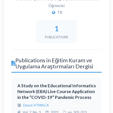
Öğrencisi
TR
1
PUBLICATIONS
Publications in Eğitim Kuram ve
Uygulama Araştırmaları Dergisi
A Study on the Educational Informatics
Network (EBA) Live Course Application
in the “COVID-19” Pandemic Process
Davut ATMACA
Vol. 7, No. 3
2021
pp. 301-313