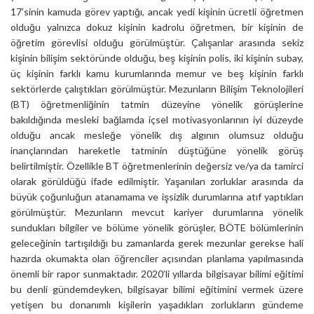
17’sinin kamuda görev yaptığı, ancak yedi kişinin ücretli öğretmen
olduğu yalnızca dokuz kişinin kadrolu öğretmen, bir kişinin de
öğretim görevlisi olduğu görülmüştür. Çalışanlar arasında sekiz
kişinin bilişim sektöründe olduğu, beş kişinin polis, iki kişinin subay,
üç kişinin farklı kamu kurumlarında memur ve beş kişinin farklı
sektörlerde çalıştıkları görülmüştür. Mezunların Bilişim Teknolojileri
(BT) öğretmenliğinin tatmin düzeyine yönelik görüşlerine
bakıldığında mesleki bağlamda içsel motivasyonlarının iyi düzeyde
olduğu ancak mesleğe yönelik dış algının olumsuz olduğu
inançlarından hareketle tatminin düştüğüne yönelik görüş
belirtilmiştir. Özellikle BT öğretmenlerinin değersiz ve/ya da tamirci
olarak görüldüğü ifade edilmiştir. Yaşanılan zorluklar arasında da
büyük çoğunluğun atanamama ve işsizlik durumlarına atıf yaptıkları
görülmüştür. Mezunların mevcut kariyer durumlarına yönelik
sundukları bilgiler ve bölüme yönelik görüşler, BÖTE bölümlerinin
geleceğinin tartışıldığı bu zamanlarda gerek mezunlar gerekse hali
hazırda okumakta olan öğrenciler açısından planlama yapılmasında
önemli bir rapor sunmaktadır. 2020’li yıllarda bilgisayar bilimi eğitimi
bu denli gündemdeyken, bilgisayar bilimi eğitimini vermek üzere
yetişen bu donanımlı kişilerin yaşadıkları zorlukların gündeme