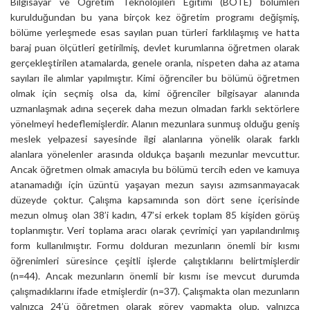
Bilgisayar ve Öğretim Teknolojileri Eğitimi (BÖTE) bölümleri
kurulduğundan bu yana birçok kez öğretim programı değişmiş,
bölüme yerleşmede esas sayılan puan türleri farklılaşmış ve hatta
baraj puan ölçütleri getirilmiş, devlet kurumlarına öğretmen olarak
gerçekleştirilen atamalarda, genele oranla, nispeten daha az atama
sayıları ile alımlar yapılmıştır. Kimi öğrenciler bu bölümü öğretmen
olmak için seçmiş olsa da, kimi öğrenciler bilgisayar alanında
uzmanlaşmak adına seçerek daha mezun olmadan farklı sektörlere
yönelmeyi hedeflemişlerdir. Alanın mezunlara sunmuş olduğu geniş
meslek yelpazesi sayesinde ilgi alanlarına yönelik olarak farklı
alanlara yönelenler arasında oldukça başarılı mezunlar mevcuttur.
Ancak öğretmen olmak amacıyla bu bölümü tercih eden ve kamuya
atanamadığı için üzüntü yaşayan mezun sayısı azımsanmayacak
düzeyde çoktur. Çalışma kapsamında son dört sene içerisinde
mezun olmuş olan 38’i kadın, 47’si erkek toplam 85 kişiden görüş
toplanmıştır. Veri toplama aracı olarak çevrimiçi yarı yapılandırılmış
form kullanılmıştır. Formu dolduran mezunların önemli bir kısmı
öğrenimleri süresince çeşitli işlerde çalıştıklarını belirtmişlerdir
(n=44). Ancak mezunların önemli bir kısmı ise mevcut durumda
çalışmadıklarını ifade etmişlerdir (n=37). Çalışmakta olan mezunların
yalnızca 24’ü öğretmen olarak görev yapmakta olup, yalnızca