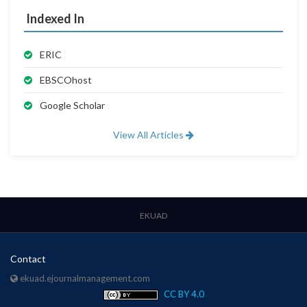
Indexed In
ERIC
EBSCOhost
Google Scholar
View All Articles
EKUAD
Contact
ekuad.ejournalmanagement.com
CC BY 4.0